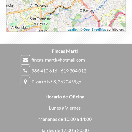
Leaflet
| ©
OpenStreetMap
contributors
Fincas Marti
fincas_marti@hotmail.com
986 410 616
-
619 304 012
Pizarro Nº 8, 36204 Vigo
Horario de Oficina
Lunes a Viernes
Mañanas de 10:00 a 14:00
Tardes de 17:00 a 20:00