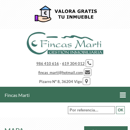
986 410 616
-
619 304 012
fincas_marti@hotmail.com
Pizarro Nº 8, 36204 Vigo
Fincas Marti