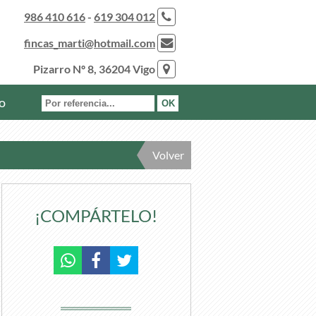
986 410 616
-
619 304 012
fincas_marti@hotmail.com
Pizarro Nº 8, 36204 Vigo
o
Volver
¡COMPÁRTELO!