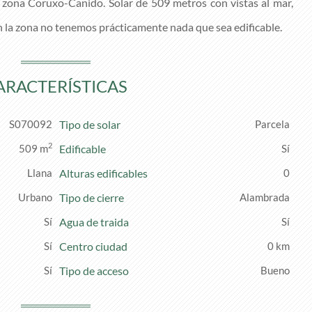
a zona Coruxo-Canido. Solar de 509 metros con vistas al mar,
n la zona no tenemos prácticamente nada que sea edificable.
ARACTERÍSTICAS
S070092
Tipo de solar
Parcela
2
509 m
Edificable
Llana
Alturas edificables
0
Urbano
Tipo de cierre
Alambrada
Agua de traida
Centro ciudad
0 km
Tipo de acceso
Bueno