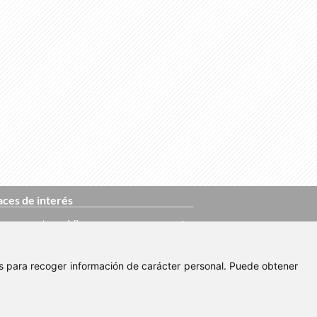
aces de interés
os en venta en Vigo
as en venta
ies para recoger información de carácter personal. Puede obtener
os en alquiler