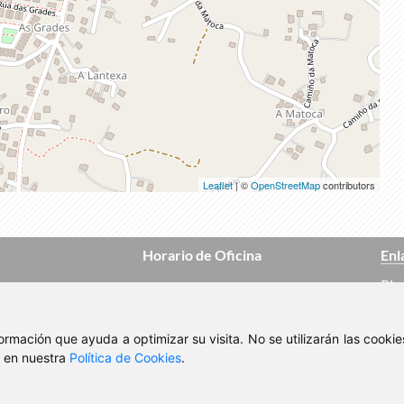
Leaflet
| ©
OpenStreetMap
contributors
Horario de Oficina
Enl
Pis
Lunes a Viernes
Mañanas de 10:00 a 14:00
Cas
nformación que ayuda a optimizar su visita. No se utilizarán las cook
Tardes de 17:00 a 20:00
, en nuestra
Política de Cookies
.
Pis