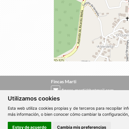
Fincas Marti
fincas_marti@hotmail.com
Utilizamos cookies
986 410 616
-
619 304 012
Esta web utiliza cookies propias y de terceros para recopilar i
Pizarro Nº 8, 36204 Vigo
más información, o bien conocer cómo cambiar la configuración
Estoy de acuerdo
Cambia mis preferencias