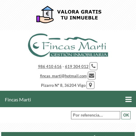
986 410 616
-
619 304 012
fincas_marti@hotmail.com
Pizarro Nº 8, 36204 Vigo
Fincas Marti