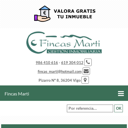
986 410 616
-
619 304 012
fincas_marti@hotmail.com
Pizarro Nº 8, 36204 Vigo
Fincas Marti