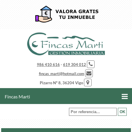
986 410 616
-
619 304 012
fincas_marti@hotmail.com
Pizarro Nº 8, 36204 Vigo
Fincas Marti