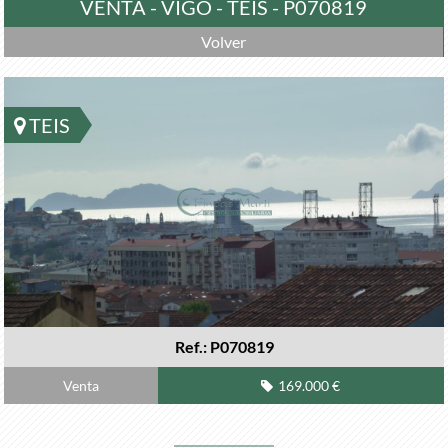
VENTA - VIGO - TEIS - P070819
Volver
TEIS
Ref.: P070819
Venta
169.000 €