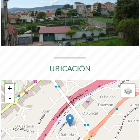
UBICACIÓN
+
-