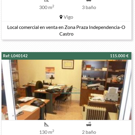
2
300 m
3 baño
Vigo
Local comercial en venta en Zona Praza Independencia-O
Castro
Ref: L040142
115.000 €
2
130 m
2 baño