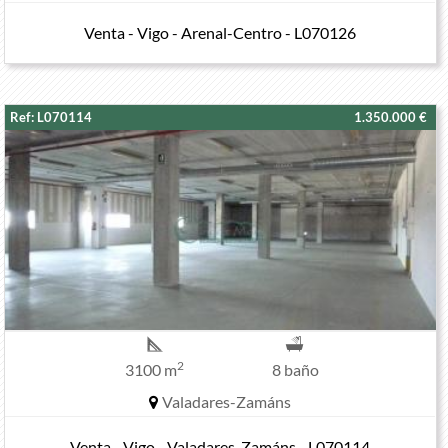
Venta - Vigo - Arenal-Centro - L070126
Ref: L070114
1.350.000 €
2
3100 m
8 baño
Valadares-Zamáns
Venta - Vigo - Valadares-Zamáns - L070114