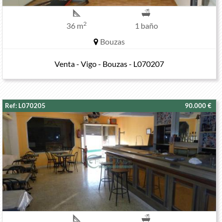
2
36 m
1 baño
Bouzas
Venta - Vigo - Bouzas - L070207
Ref: L070205
90.000 €