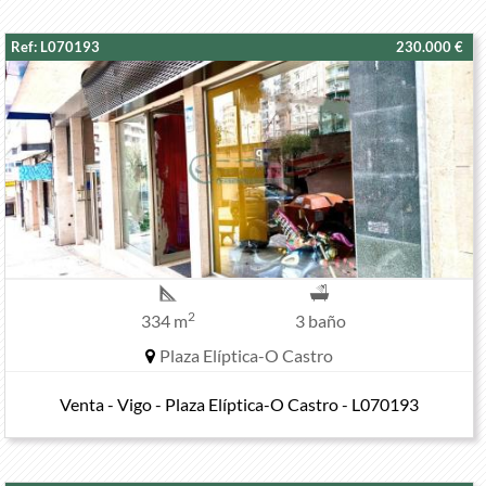
Ref: L070193
230.000 €
2
334 m
3 baño
Plaza Elíptica-O Castro
Venta - Vigo - Plaza Elíptica-O Castro - L070193