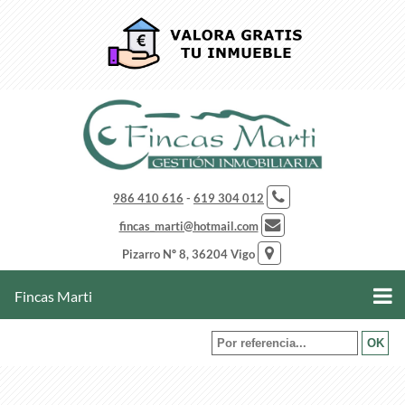
986 410 616
-
619 304 012
fincas_marti@hotmail.com
Pizarro Nº 8, 36204 Vigo
Fincas Marti