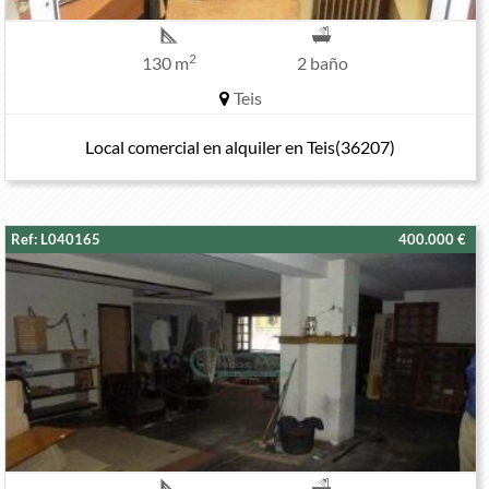
2
130 m
2 baño
Teis
Local comercial en alquiler en Teis(36207)
Ref: L040165
400.000 €