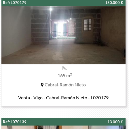
Ref: L070179
150.000 €
2
169 m
Cabral-Ramón Nieto
Venta - Vigo - Cabral-Ramón Nieto - L070179
Ref: L070139
13.000 €