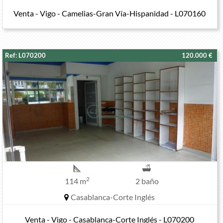
Venta - Vigo - Camelias-Gran Vía-Hispanidad - L070160
Ref: L070200
120.000 €
2
114 m
2 baño
Casablanca-Corte Inglés
Venta - Vigo - Casablanca-Corte Inglés - L070200