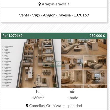
Aragón-Travesía
Venta - Vigo - Aragón-Travesía - L070169
Ref: L070160
230.000 €
2
180 m
1 baño
Camelias-Gran Vía-Hispanidad