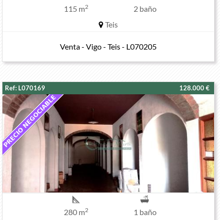
2
115 m
2 baño
Teis
Venta - Vigo - Teis - L070205
Ref: L070169
128.000 €
2
280 m
1 baño