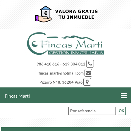
986 410 616
-
619 304 012
fincas_marti@hotmail.com
Pizarro Nº 8, 36204 Vigo
Fincas Marti